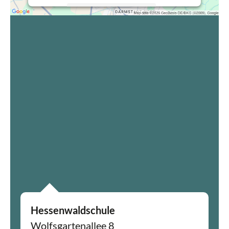
Mehr Informationen
Akzeptieren
powered by
Usercentrics Consent
Management Platform
&
eRecht24
Hessenwaldschule
Wolfsgartenallee 8