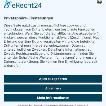
Ganztag & Betreuung
Berufsorientierung
Schulelternbeirat
Vorlesewettbewerb
© Hessenwald Schule
Kontakt
Ausklappen
Impressum
Datenschutz
Barrierefreiheitserklärung