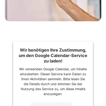
Service & Downloads
Digitale Schule
Schulelternbeirat
Ästhetische Bildung
Sprachen & kulturelle Aktivitä
Kontakt
Förderverein
Schulsanitätsdienst
Erasmus+
Arbeitsgemeinschaften
Vorlesewettbewerb Leo, leo
Mensa
MINT
Bibliothek
Ganztag & Betreuung
Wir benötigen Ihre Zustimmung,
um den Google Calendar-Service
Berufsorientierung
zu laden!
Prävention
Wir verwenden Google Calendar, um Inhalte
einzubetten. Dieser Service kann Daten zu
Ihren Aktivitäten sammeln. Bitte lesen Sie
die Details durch und stimmen Sie der
Nutzung des Service zu, um diese Inhalte
anzuzeigen.