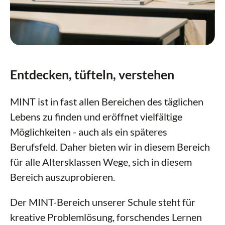
Erasmus+
Vorlesewettbewerb Leo, leo
MINT
Ganztag & Betreuung
Entdecken, tüfteln, verstehen
Berufsorientierung
MINT ist in fast allen Bereichen des täglichen
Prävention
Lebens zu finden und eröffnet vielfältige
Möglichkeiten - auch als ein späteres
Schulleben
Berufsfeld. Daher bieten wir in diesem Bereich
Unterricht
für alle Altersklassen Wege, sich in diesem
Service & Downloads
Ästhetische Bildung
Bereich auszuprobieren.
Kontakt
Schulsanitätsdienst
Der MINT-Bereich unserer Schule steht für
Arbeitsgemeinschaften
kreative Problemlösung, forschendes Lernen