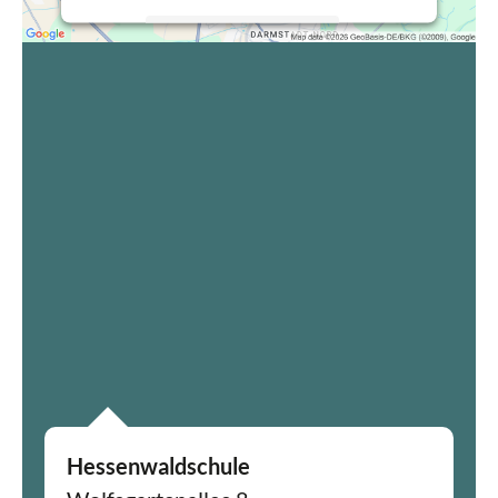
Mehr Informationen
Akzeptieren
powered by
Usercentrics Consent
Management Platform
&
eRecht24
Hessenwaldschule