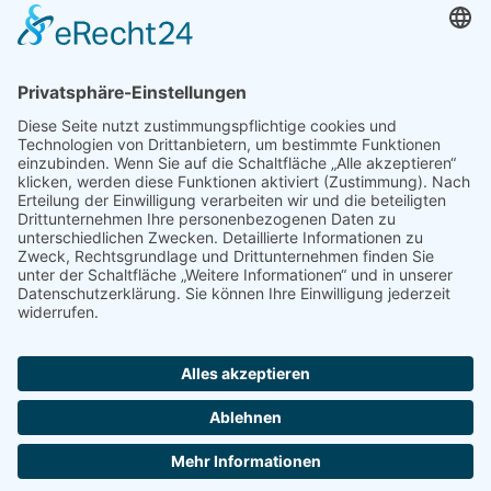
Ganztag & Betreuung
Berufsorientierung
Schulelternbeirat
Vorlesewettbewerb
© Hessenwald Schule
Kontakt
Ausklappen
Impressum
Datenschutz
Barrierefreiheitserklärung