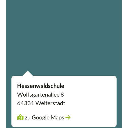
powered by
Usercentrics Consent
Management Platform
&
eRecht24
Hessenwaldschule
Wolfsgartenallee 8
64331 Weiterstadt
zu Google Maps